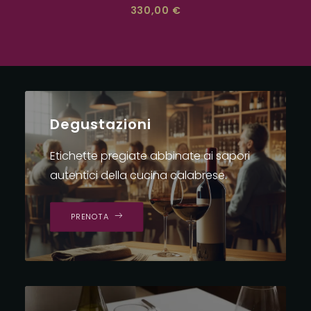
330,00
€
Degustazioni
Etichette pregiate abbinate ai sapori
autentici della cucina calabrese.
PRENOTA