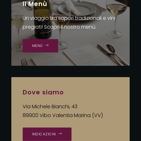
Il Menù
Un viaggio tra sapori tradizionali e vini
pregiati! Scopri il nostro menù.
MENÙ
Dove siamo
Via Michele Bianchi, 43
89900 Vibo Valentia Marina (VV)
INDICAZIONI