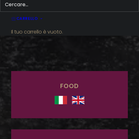
etichette pregiate selezionate dal sommelier, il
menu dei cocktail e la nostra selezione di
CARRELLO
caffetteria raffinata.
Il tuo carrello è vuoto.
FOOD