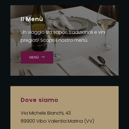
Il Menù
Un viaggio tra sapori tradizionali e vini
pregiati! Scopri il nostro menù.
MENÙ
Dove siamo
Via Michele Bianchi, 43
89900 Vibo Valentia Marina (VV)