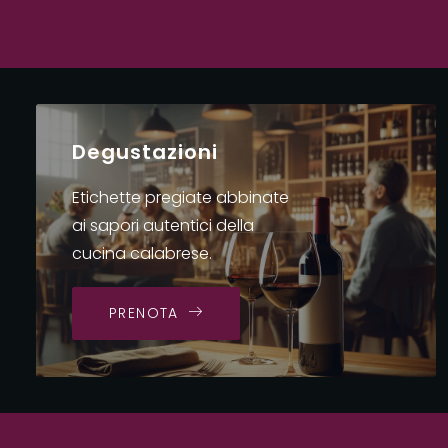
Degustazioni
Etichette pregiate abbinate
ai sapori autentici della
cucina calabrese.
PRENOTA