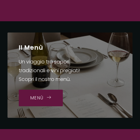
Il Menù
Un viaggio tra sapori
tradizionali e vini pregiati!
Scopri il nostro menù.
MENÙ