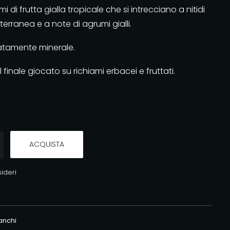
i di frutta gialla tropicale che si intrecciano a nitidi
erranea e a note di agrumi gialli.
catamente minerale.
l finale giocato su richiami erbacei e fruttati.
ACQUISTA
sideri
ianchi