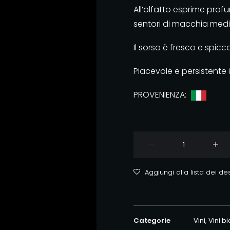
All’olfatto esprime profum
sentori di macchia medit
Il sorso è fresco e spic
Piacevole e persistente i
PROVENIENZA:
HAUNER
SALINA
BIANCO
Aggiungi alla lista dei de
quantità
Categorie
Vini
,
Vini b