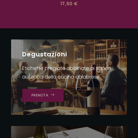
17,50
€
Degustazioni
Etichette pregiate abbinate ai sapori
autentici della cucina calabrese.
PRENOTA