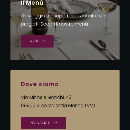
Il Menù
Un viaggio tra sapori tradizionali e vini
pregiati! Scopri il nostro menù.
MENÙ
Dove siamo
Via Michele Bianchi, 43
89900 Vibo Valentia Marina (VV)
INDICAZIONI