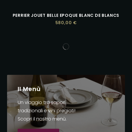
PERRIER JOUET BELLE EPOQUE BLANC DE BLANCS
580,00
€
Il Menù
Un viaggio tra sapori
tradizionali e vini pregiati!
Scopri il nostro menù.